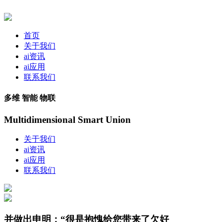
首页
关于我们
ai资讯
ai应用
联系我们
多维 智能 物联
Multidimensional Smart Union
关于我们
ai资讯
ai应用
联系我们
并做出申明：“很是抱愧给您带来了欠好